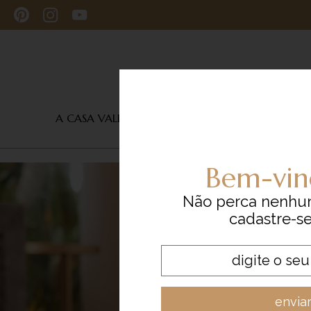
A CASA VALLI
CURADORIA
INFLUENCERS
A CASA VALLI
CURADORIA
DEPOIMENTOS
Bem-vin
EXPERIENCE
Não perca nenhu
COMPRE ON-LINE
cadastre-s
CONTATO
envia