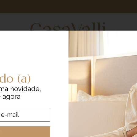
INFLUENCERS
EXPERIENCE
do (a)
ma novidade,
e agora
r