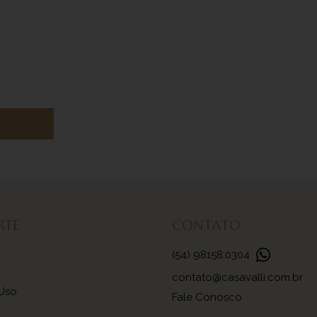
RTE
CONTATO
(54) 98158.0304
contato@casavalli.com.br
 Uso
Fale Conosco